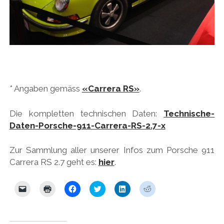
PEUGEOT
PORSCHE
RACING
REDAKTION
RENAULT/DACIA
* Angaben gemäss
«Carrera RS»
.
SEAT
Die kompletten technischen Daten:
Technische-
SKODA
Daten-Porsche-911-Carrera-RS-2.7-x
SUBARU
Zur Sammlung aller unserer Infos zum Porsche 911
TOYOTA/LEXUS
Carrera RS 2.7 geht es:
hier
.
VOLKSWAGEN
K
K
K
K
K
K
VOLVO
l
l
l
l
l
l
i
i
i
i
i
i
VORKRIEG
c
c
c
c
c
c
k
k
k
k
k
k
e
e
,
,
,
,
WEITERE TEUTONEN