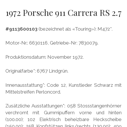
AUDI
Menü
DEUTSCH
1972 Porsche 911 Carrera RS 2.7
öffnen
BRITS
DEUTSCH
CARROSSIERS
facebook
instagram
pinterest
#9113600103
(bezeichnet als «Touring»): M472*.
ENGLISH
CHRYSLER/DODGE/JEEP
Motor-Nr.: 6630116, Getriebe-Nr: 7830079.
CITROËN
DAIMLER
Produktionsdatum: November 1972.
EXOTEN
Originalfarbe*: 6767 Lindgrün.
FERRARI
Innenausstattung*: Code 12, Kunstleder Schwarz mit
FIAT/ABARTH
Mittelstreifen Perloncord.
FOOD
Zusätzliche Ausstattungen*: 058 Stossstangenhörner
FORD
verchromt mit Gummipuffern vorne und hinten
FRANZOSEN
(100.00); 102 Elektrisch beheizbare Heckscheibe
(150.00); 258 Kopfstützen links/rechts (130.00); 409
GENERAL MOTORS