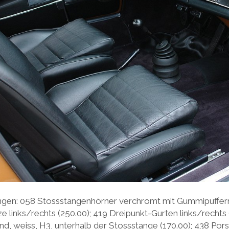
ungen: 058 Stossstangenhörner verchromt mit Gummipuffern
ze links/rechts (250.00); 419 Dreipunkt-Gurten links/rechts 
d, weiss, H3, unterhalb der Stossstange (170.00); 438 Por