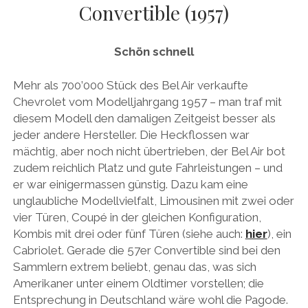
Convertible (1957)
AUDI
Menü
DEUTSCH
öffnen
BRITS
DEUTSCH
Schön schnell
CARROSSIERS
facebook
instagram
pinterest
ENGLISH
CHRYSLER/DODGE/JEEP
Mehr als 700’000 Stück des Bel Air verkaufte
Chevrolet vom Modelljahrgang 1957 – man traf mit
CITROËN
diesem Modell den damaligen Zeitgeist besser als
DAIMLER
jeder andere Hersteller. Die Heckflossen war
mächtig, aber noch nicht übertrieben, der Bel Air bot
EXOTEN
zudem reichlich Platz und gute Fahrleistungen – und
FERRARI
er war einigermassen günstig. Dazu kam eine
unglaubliche Modellvielfalt, Limousinen mit zwei oder
FIAT/ABARTH
vier Türen, Coupé in der gleichen Konfiguration,
FOOD
Kombis mit drei oder fünf Türen (siehe auch:
hier
), ein
Cabriolet. Gerade die 57er Convertible sind bei den
FORD
Sammlern extrem beliebt, genau das, was sich
FRANZOSEN
Amerikaner unter einem Oldtimer vorstellen; die
Entsprechung in Deutschland wäre wohl die Pagode.
GENERAL MOTORS