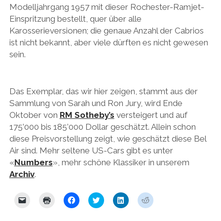
Modelljahrgang 1957 mit dieser Rochester-Ramjet-
PEUGEOT
Einspritzung bestellt, quer über alle
PORSCHE
Karosserieversionen; die genaue Anzahl der Cabrios
ist nicht bekannt, aber viele dürften es nicht gewesen
RACING
sein.
REDAKTION
RENAULT/DACIA
Das Exemplar, das wir hier zeigen, stammt aus der
SEAT
Sammlung von Sarah und Ron Jury, wird Ende
Oktober von
RM Sotheby’s
versteigert und auf
SKODA
175’000 bis 185’000 Dollar geschätzt. Allein schon
SUBARU
diese Preisvorstellung zeigt, wie geschätzt diese Bel
Air sind. Mehr seltene US-Cars gibt es unter
TOYOTA/LEXUS
«
Numbers
», mehr schöne Klassiker in unserem
VOLKSWAGEN
Archiv
.
VOLVO
K
K
K
K
K
K
VORKRIEG
l
l
l
l
l
l
i
i
i
i
i
i
c
c
c
c
c
c
WEITERE TEUTONEN