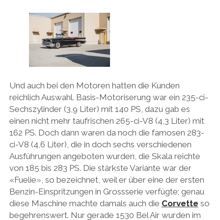
HONDA
HYUNDAI/KIA
ITALIA
JAPANER
Und auch bei den Motoren hatten die Kunden
LAMBORGHINI
reichlich Auswahl. Basis-Motoriserung war ein 235-ci-
LOTUS
Sechszylinder (3,9 Liter) mit 140 PS, dazu gab es
einen nicht mehr taufrischen 265-ci-V8 (4,3 Liter) mit
MASERATI
162 PS. Doch dann waren da noch die famosen 283-
MAZDA
ci-V8 (4,6 Liter), die in doch sechs verschiedenen
Ausführungen angeboten wurden, die Skala reichte
MOTORRAD
von 185 bis 283 PS. Die stärkste Variante war der
NISSAN
«Fuelie», so bezeichnet, weil er über eine der ersten
Benzin-Einspritzungen in Grossserie verfügte; genau
OPEL
diese Maschine machte damals auch die
Corvette
so
PERSONALITIES
begehrenswert. Nur gerade 1530 Bel Air wurden im