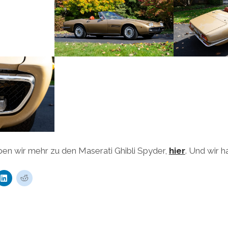
ben wir mehr zu den Maserati Ghibli Spyder,
hier
. Und wir 
K
K
l
l
i
i
c
c
k
k
,
,
u
u
m
m