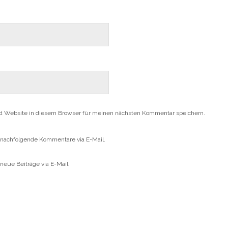
t
r
e
g
r
e
g
ö
e
f
ö
f
f
n
f
e
n
t
e
)
t
)
d Website in diesem Browser für meinen nächsten Kommentar speichern.
 nachfolgende Kommentare via E-Mail.
neue Beiträge via E-Mail.