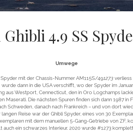
 Ghibli 4.9 SS Spyde
Umwege
li Spyder mit der Chassis-Nummer AM115S/49
1273
verliess
wurde dann in die USA verschifft, wo der Spyder im Januar
ng aus Westport, Cennecticut, den in Oro Logchamps lacki
en Maserati. Die nächsten Spuren finden sich dann 1987 in F
ach Schweden, danach nach Frankreich – und von dort wied
 langen Reise war der Ghibli Spyder, eines von 30 Exempla
Exemplaren mit dem manuellen 5-Gang-Getriebe von ZF, k
lt auch ein schwarzes Interieur. 2020 wurde #1273 komplett 