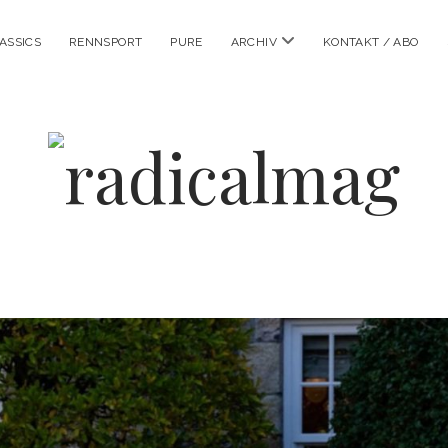
Menü
ASSICS
RENNSPORT
PURE
ARCHIV
KONTAKT / ABO
öffnen
radicalmag