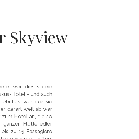
r Skyview
ete, war dies so ein
Luxus-Hotel – und auch
elebrities, wenn es sie
er derart weit ab war
t zum Hotel an, die so
r ganzen Flotte edler
e bis zu 15 Passagiere
ie so heissen durften,