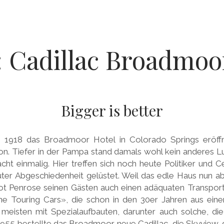
 Cadillac Broadmoo
Bigger is better
 1918 das Broadmoor Hotel in Colorado Springs eröffn
on. Tiefer in der Pampa stand damals wohl kein anderes 
cht einmalig. Hier treffen sich noch heute Politiker und C
ter Abgeschiedenheit gelüstet. Weil das edle Haus nun ab
 bot Penrose seinen Gästen auch einen adäquaten Transpor
e Touring Cars», die schon in den 30er Jahren aus eine
 meisten mit Spezialaufbauten, darunter auch solche, di
55 bestellte das Broadmoor neue Cadillac, die Skyview, d