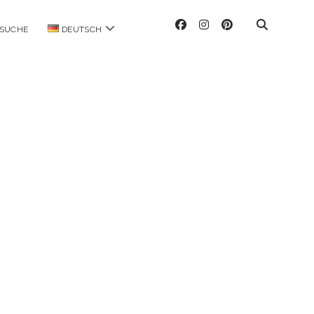
facebook
instagram
pinterest
Menü
SUCHE
DEUTSCH
öffnen
ag