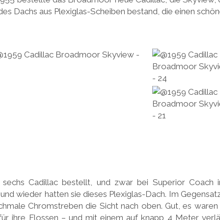
des Dachs aus Plexiglas-Scheiben bestand, die einen schön
sechs Cadillac bestellt, und zwar bei Superior Coach i
 und wieder hatten sie dieses Plexiglas-Dach. Im Gegensat
chmale Chromstreben die Sicht nach oben. Gut, es ware
für ihre Flossen – und mit einem auf knapp 4 Meter verl