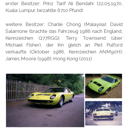
erster Besitzer: Prinz Tarif Ali Bendahr (22.05.1970,
HONDA
Kuala Lumpur, bezahlte 6710 Pfund)
HYUNDAI/KIA
weitere Besitzer: Charlie Chong (Malaysia); David
ITALIA
Salamone (brachte das Fahrzeug 1986 nach England,
Kennzeichen Q77RGG); Terry Townsend (über
JAPANER
Michael Fisher), der ihn gleich an Piet Pulford
LAMBORGHINI
verkaufte (Oktober 1986, Kennzeichen ANM90H);
James Moore (1998); Hong Kong (2011)
LOTUS
MASERATI
MAZDA
MOTORRAD
NISSAN
OPEL
PERSONALITIES