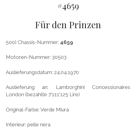
#4659
AUDI
Menü
DEUTSCH
öffnen
BRITS
DEUTSCH
Für den Prinzen
CARROSSIERS
facebook
instagram
pinterest
ENGLISH
CHRYSLER/DODGE/JEEP
500) Chassis-Nummer:
4659
CITROËN
Motoren-Nummer: 30503
DAIMLER
EXOTEN
Auslieferungsdatum: 24.04.1970
FERRARI
Auslieferung an: Lamborghini Concessionaires
FIAT/ABARTH
London (bezahlte 7’111’125 Lire)
FOOD
Original-Farbe: Verde Miura
FORD
FRANZOSEN
Interieur: pelle nera
GENERAL MOTORS