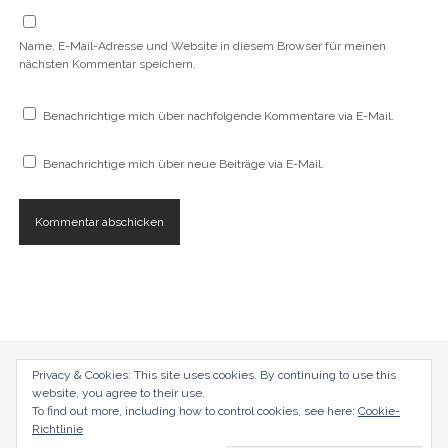
F
e
n
Name, E-Mail-Adresse und Website in diesem Browser für meinen
s
t
nächsten Kommentar speichern.
e
r
g
e
Benachrichtige mich über nachfolgende Kommentare via E-Mail.
ö
f
f
Benachrichtige mich über neue Beiträge via E-Mail.
n
e
t
)
Privacy & Cookies: This site uses cookies. By continuing to use this
radical-mag.com
website, you agree to their use.
To find out more, including how to control cookies, see here:
Cookie-
copyright © 2018
Richtlinie