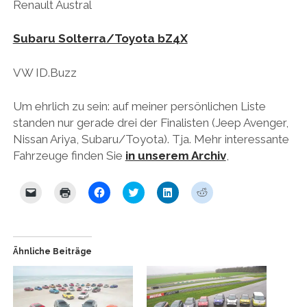
Renault Austral
HONDA
Subaru Solterra/Toyota bZ4X
HYUNDAI/KIA
VW ID.Buzz
ITALIA
JAPANER
Um ehrlich zu sein: auf meiner persönlichen Liste
LAMBORGHINI
standen nur gerade drei der Finalisten (Jeep Avenger,
Nissan Ariya, Subaru/Toyota). Tja. Mehr interessante
LOTUS
Fahrzeuge finden Sie
in unserem Archiv
,
MASERATI
K
K
K
K
K
K
MAZDA
l
l
l
l
l
l
i
i
i
i
i
i
c
c
c
c
c
c
MOTORRAD
k
k
k
k
k
k
e
e
,
,
,
,
n
n
u
u
u
u
NISSAN
Ähnliche Beiträge
,
z
m
m
m
m
u
u
a
ü
a
a
OPEL
m
m
u
b
u
u
e
A
f
e
f
f
i
u
F
r
L
R
PERSONALITIES
n
s
a
T
i
e
e
d
c
w
n
d