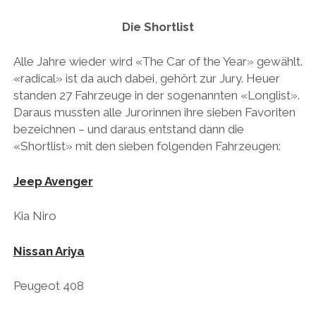
AUDI
Menü
DEUTSCH
Die Shortlist
öffnen
BRITS
DEUTSCH
CARROSSIERS
Alle Jahre wieder wird «The Car of the Year» gewählt.
facebook
instagram
pinterest
ENGLISH
«radical» ist da auch dabei, gehört zur Jury. Heuer
CHRYSLER/DODGE/JEEP
standen 27 Fahrzeuge in der sogenannten «Longlist».
CITROËN
Daraus mussten alle Jurorinnen ihre sieben Favoriten
bezeichnen – und daraus entstand dann die
DAIMLER
«Shortlist» mit den sieben folgenden Fahrzeugen:
EXOTEN
Jeep Avenger
FERRARI
FIAT/ABARTH
Kia Niro
FOOD
Nissan Ariya
FORD
Peugeot 408
FRANZOSEN
GENERAL MOTORS