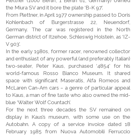
Plettner (1000 Berlin, 1 Berlin 61, Germany) owned
the Miura SV and it bore the plate ‘B-K 97’.
From Plettner, in April 1977 ownership passed to Doris
Kohlenbach of Burgerstrasse 22, Neuendorf,
Germany. The car was registered in the North
German district of Itzehoe, Schleswig Holstein, as ‘IZ-
V 903’.
In the early 1980s, former racer, renowned collector
and enthusiast of any powerful (and preferably Italian)
two-seater, Peter Kaus, purchased ‘4854’ for his
world-famous Rosso Bianco Museum. It shared
space with significant Maseratis, Alfa Romeos and
McLaren Can-Am cars – a genre of particular appeal
to Kaus, a man of fine taste who also owned the mid-
blue ‘Walter Wolf Countach’.
For the next three decades the SV remained on
display in Kaus’s museum, with some use on the
Autobahn. A copy of a service invoice dated 18
February 1985 from Nuova Automobili Ferruccio