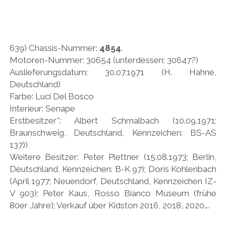
PEUGEOT
PORSCHE
RACING
639) Chassis-Nummer:
4854
.
Motoren-Nummer: 30654 (unterdessen: 30647?)
REDAKTION
Auslieferungsdatum: 30.07.1971 (H. Hahne,
RENAULT/DACIA
Deutschland)
Farbe: Luci Del Bosco
SEAT
Interieur: Senape
SKODA
Erstbesitzer*: Albert Schmalbach (10.09.1971;
Braunschweig, Deutschland, Kennzeichen: BS-AS
SUBARU
137))
TOYOTA/LEXUS
Weitere Besitzer: Peter Plettner (15.08.1973; Berlin,
Deutschland, Kennzeichen: B-K 97); Doris Kohlenbach
VOLKSWAGEN
(April 1977; Neuendorf, Deutschland, Kennzeichen IZ-
VOLVO
V 903); Peter Kaus, Rosso Bianco Museum (frühe
80er Jahre); Verkauf über Kidston 2016, 2018, 2020….
VORKRIEG
WEITERE TEUTONEN