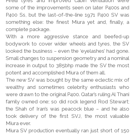
Pirelli tyres and improved cabin ventilation were
some of the improvements seen on later P400s and
P400 Ss, but the last-of-the-line 1971 P400 SV was
something else: the finest Miura yet and, finally, a
complete package.
With a more aggressive stance and beefed-up
bodywork to cover wider wheels and tyres, the SV
looked the business – even the ‘eyelashes’ had gone.
Small changes to suspension geometry and a nominal
increase in output to 385bhp made the SV the most
potent and accomplished Miura of them all.
The new SV was bought by the same eclectic mix of
wealthy and sometimes celebrity enthusiasts who
were drawn to the original P400. Qatar’s ruling Al Thani
family owned one; so did rock legend Rod Stewart;
the Shah of Iran’s was peacock blue – and he also
took delivery of the first SVJ, the most valuable
Miura ever.
Miura SV production eventually ran just short of 150