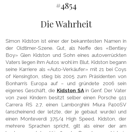
#4854
AUDI
Menü
DEUTSCH
öffnen
BRITS
DEUTSCH
Die Wahrheit
CARROSSIERS
facebook
instagram
pinterest
ENGLISH
CHRYSLER/DODGE/JEEP
Simon Kidston ist einer der bekanntesten Namen in
CITROËN
der Oldtimer-Szene. Gut, als Neffe des «Bentley
Boy» Glen Kidston und Sohn eines autoverrückten
DAIMLER
Vaters liegen ihm Autos wohl im Blut. Kidston begann
EXOTEN
seine Karriere als «Auto-Verkäufer» mit 21 bei Coys
of Kensington, stieg bis 2005 zum Präsidenten von
FERRARI
Bonham’s Europa auf – und gründete 2006 sein
FIAT/ABARTH
eigenes Geschäft, die
Kidston SA
in Genf. Der Vater
von zwei Kindern besitzt selber einen Porsche 911
FOOD
Carrera RS 2.7, einen Lamborghini Miura P400SV
FORD
(anscheinend der letzte, der je gebaut wurde) und
einen Monteverdi 375/4 High Speed. Kidston, der
FRANZOSEN
mehrere Sprachen spricht, gilt als einer der am
GENERAL MOTORS