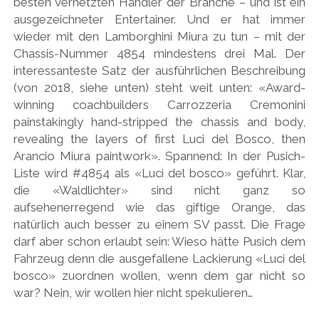
besten vernetzten Händler der Branche – und ist ein
ausgezeichneter Entertainer. Und er hat immer
HONDA
wieder mit den Lamborghini Miura zu tun – mit der
HYUNDAI/KIA
Chassis-Nummer 4854 mindestens drei Mal. Der
interessanteste Satz der ausführlichen Beschreibung
ITALIA
(von 2018, siehe unten) steht weit unten: «Award-
JAPANER
winning coachbuilders Carrozzeria Cremonini
painstakingly hand-stripped the chassis and body,
LAMBORGHINI
revealing the layers of first Luci del Bosco, then
LOTUS
Arancio Miura paintwork». Spannend: In der Pusich-
Liste wird #4854 als «Luci del bosco» geführt. Klar,
MASERATI
die «Waldlichter» sind nicht ganz so
MAZDA
aufsehenerregend wie das giftige Orange, das
natürlich auch besser zu einem SV passt. Die Frage
MOTORRAD
darf aber schon erlaubt sein: Wieso hätte Pusich dem
NISSAN
Fahrzeug denn die ausgefallene Lackierung «Luci del
bosco» zuordnen wollen, wenn dem gar nicht so
OPEL
war? Nein, wir wollen hier nicht spekulieren…
PERSONALITIES