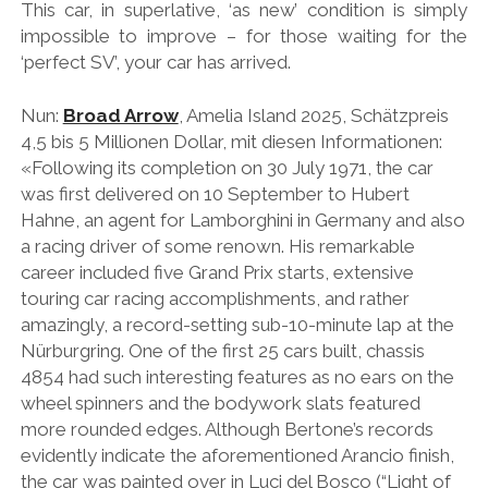
This car, in superlative, ‘as new’ condition is simply
impossible to improve – for those waiting for the
‘perfect SV’, your car has arrived.
Nun:
Broad Arrow
, Amelia Island 2025, Schätzpreis
4,5 bis 5 Millionen Dollar, mit diesen Informationen:
«Following its completion on 30 July 1971, the car
was first delivered on 10 September to Hubert
Hahne, an agent for Lamborghini in Germany and also
a racing driver of some renown. His remarkable
career included five Grand Prix starts, extensive
touring car racing accomplishments, and rather
amazingly, a record-setting sub-10-minute lap at the
Nürburgring. One of the first 25 cars built, chassis
4854 had such interesting features as no ears on the
wheel spinners and the bodywork slats featured
more rounded edges. Although Bertone’s records
evidently indicate the aforementioned Arancio finish,
the car was painted over in Luci del Bosco (“Light of