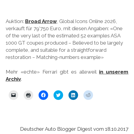
Auktion:
Broad Arrow
, Global Icons Online 2026,
verkauft für 79’750 Euro, mit diesen Angaben: «One
of the very last of the estimated 52 examples ASA
1000 GT coupes produced – Believed to be largely
complete, and suitable for a straightforward
restoration – Matching-numbers example»
Mehr «echte» Ferrari gibt es alleweil
in unserem
Archiv
.
K
K
K
K
K
K
l
l
l
l
l
l
i
i
i
i
i
i
c
c
c
c
c
c
k
k
k
k
k
k
e
e
,
,
,
,
n
n
u
u
u
u
,
z
m
m
m
m
u
u
a
ü
a
a
Deutscher Auto Blogger Digest vom 18.10.2017
m
m
u
b
u
u
e
A
f
e
f
f