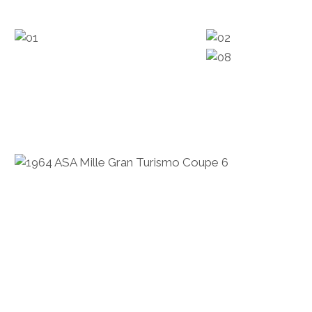
HONDA
HYUNDAI/KIA
ITALIA
JAPANER
LAMBORGHINI
LOTUS
MASERATI
MAZDA
MOTORRAD
NISSAN
OPEL
PERSONALITIES