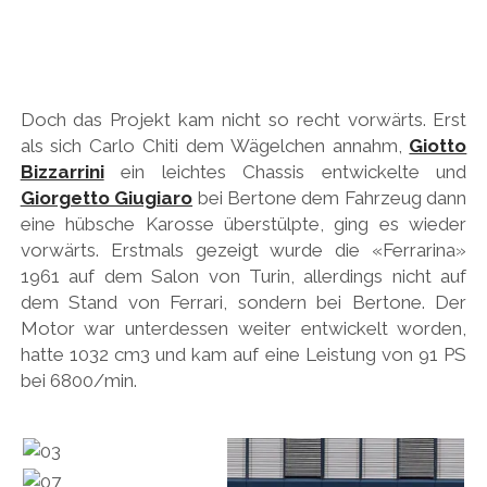
PEUGEOT
PORSCHE
RACING
Doch das Projekt kam nicht so recht vorwärts. Erst
REDAKTION
als sich Carlo Chiti dem Wägelchen annahm,
Giotto
Bizzarrini
ein leichtes Chassis entwickelte und
RENAULT/DACIA
Giorgetto Giugiaro
bei Bertone dem Fahrzeug dann
SEAT
eine hübsche Karosse überstülpte, ging es wieder
vorwärts. Erstmals gezeigt wurde die «Ferrarina»
SKODA
1961 auf dem Salon von Turin, allerdings nicht auf
SUBARU
dem Stand von Ferrari, sondern bei Bertone. Der
Motor war unterdessen weiter entwickelt worden,
TOYOTA/LEXUS
hatte 1032 cm3 und kam auf eine Leistung von 91 PS
VOLKSWAGEN
bei 6800/min.
VOLVO
VORKRIEG
WEITERE TEUTONEN