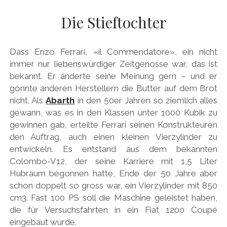
AUDI
Menü
DEUTSCH
Die Stieftochter
öffnen
BRITS
DEUTSCH
CARROSSIERS
facebook
instagram
pinterest
Dass Enzo Ferrari, «il Commendatore», ein nicht
ENGLISH
CHRYSLER/DODGE/JEEP
immer nur liebenswürdiger Zeitgenosse war, das ist
bekannt. Er änderte seine Meinung gern – und er
CITROËN
gönnte anderen Herstellern die Butter auf dem Brot
DAIMLER
nicht. Als
Abarth
in den 50er Jahren so ziemlich alles
gewann, was es in den Klassen unter 1000 Kubik zu
EXOTEN
gewinnen gab, erteilte Ferrari seinen Konstrukteuren
FERRARI
den Auftrag, auch einen kleinen Vierzylinder zu
entwickeln. Es entstand aus dem bekannten
FIAT/ABARTH
Colombo-V12, der seine Karriere mit 1,5 Liter
FOOD
Hubraum begonnen hatte, Ende der 50 Jahre aber
schon doppelt so gross war, ein Vierzylinder mit 850
FORD
cm3. Fast 100 PS soll die Maschine geleistet haben,
FRANZOSEN
die für Versuchsfahrten in ein Fiat 1200 Coupé
eingebaut wurde.
GENERAL MOTORS