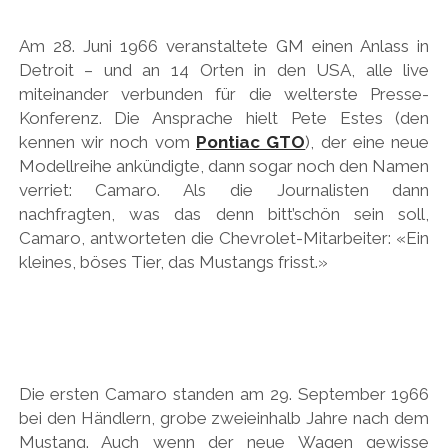
PEUGEOT
Am 28. Juni 1966 veranstaltete GM einen Anlass in
PORSCHE
Detroit – und an 14 Orten in den USA, alle live
RACING
miteinander verbunden für die welterste Presse-
Konferenz. Die Ansprache hielt Pete Estes (den
REDAKTION
kennen wir noch vom
Pontiac GTO
), der eine neue
RENAULT/DACIA
Modellreihe ankündigte, dann sogar noch den Namen
verriet: Camaro. Als die Journalisten dann
SEAT
nachfragten, was das denn bitt’schön sein soll,
SKODA
Camaro, antworteten die Chevrolet-Mitarbeiter: «Ein
kleines, böses Tier, das Mustangs frisst.»
SUBARU
TOYOTA/LEXUS
VOLKSWAGEN
VOLVO
Die ersten Camaro standen am 29. September 1966
VORKRIEG
bei den Händlern, grobe zweieinhalb Jahre nach dem
Mustang. Auch wenn der neue Wagen gewisse
WEITERE TEUTONEN