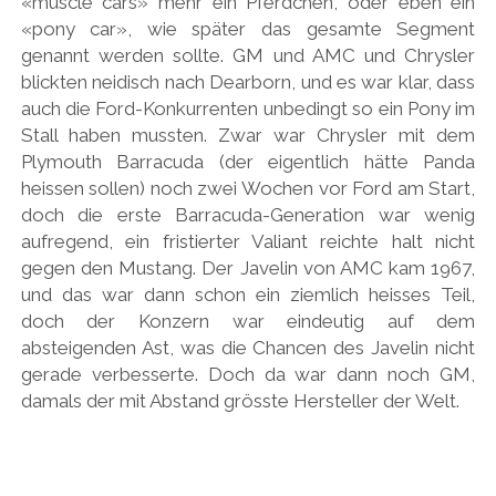
«muscle cars» mehr ein Pferdchen, oder eben ein
«pony car», wie später das gesamte Segment
HONDA
genannt werden sollte. GM und AMC und Chrysler
HYUNDAI/KIA
blickten neidisch nach Dearborn, und es war klar, dass
auch die Ford-Konkurrenten unbedingt so ein Pony im
ITALIA
Stall haben mussten. Zwar war Chrysler mit dem
JAPANER
Plymouth Barracuda (der eigentlich hätte Panda
heissen sollen) noch zwei Wochen vor Ford am Start,
LAMBORGHINI
doch die erste Barracuda-Generation war wenig
LOTUS
aufregend, ein fristierter Valiant reichte halt nicht
gegen den Mustang. Der Javelin von AMC kam 1967,
MASERATI
und das war dann schon ein ziemlich heisses Teil,
MAZDA
doch der Konzern war eindeutig auf dem
absteigenden Ast, was die Chancen des Javelin nicht
MOTORRAD
gerade verbesserte. Doch da war dann noch GM,
NISSAN
damals der mit Abstand grösste Hersteller der Welt.
OPEL
PERSONALITIES