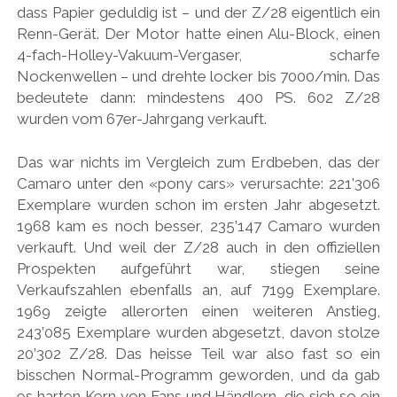
dass Papier geduldig ist – und der Z/28 eigentlich ein
Renn-Gerät. Der Motor hatte einen Alu-Block, einen
4-fach-Holley-Vakuum-Vergaser, scharfe
Nockenwellen – und drehte locker bis 7000/min. Das
bedeutete dann: mindestens 400 PS. 602 Z/28
wurden vom 67er-Jahrgang verkauft.
Das war nichts im Vergleich zum Erdbeben, das der
Camaro unter den «pony cars» verursachte: 221’306
Exemplare wurden schon im ersten Jahr abgesetzt.
1968 kam es noch besser, 235’147 Camaro wurden
verkauft. Und weil der Z/28 auch in den offiziellen
Prospekten aufgeführt war, stiegen seine
Verkaufszahlen ebenfalls an, auf 7199 Exemplare.
1969 zeigte allerorten einen weiteren Anstieg,
243’085 Exemplare wurden abgesetzt, davon stolze
20’302 Z/28. Das heisse Teil war also fast so ein
bisschen Normal-Programm geworden, und da gab
es harten Kern von Fans und Händlern, die sich so ein