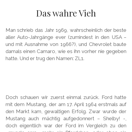
AUDI
Menü
DEUTSCH
Das wahre Vieh
öffnen
BRITS
DEUTSCH
CARROSSIERS
facebook
instagram
pinterest
Man schrieb das Jahr 1969, wahrscheinlich der beste
ENGLISH
CHRYSLER/DODGE/JEEP
aller Auto-Jahrgänge ever (zumindest in den USA –
und mit Ausnahme von 1966?), und Chevrolet baute
CITROËN
damals einen Camaro, wie es ihn vorher nie gegeben
DAIMLER
hatte. Und er trug den Namen: ZL1.
EXOTEN
FERRARI
FIAT/ABARTH
Doch schauen wir zuerst einmal zurück. Ford hatte
FOOD
mit dem Mustang, der am 17. April 1964 erstmals auf
FORD
den Markt kam, gewaltigen Erfolg. Zwar wurde der
Mustang auch mächtig aufgedonnert – Shelby! -,
FRANZOSEN
doch eigentlich war der Ford im Vergleich zu den
GENERAL MOTORS