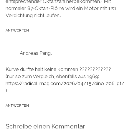
entsprechender Oktanzahl herbekommen? Mit
i
f
f
f
n
r
f
f
f
e
normaler 87-Oktan-Plörre wird ein Motor mit 12:1
d
n
n
n
t
i
e
e
e
)
Verdichtung nicht laufen…
n
t
t
t
n
)
)
)
e
u
ANTWORTEN
e
m
F
e
n
s
Andreas Pangl
t
e
r
g
Kurve durfte halt keine kommen ????????????
e
ö
(nur so zum Vergleich, ebenfalls aus 1969:
f
f
https://radical-mag.com/2026/04/15/dino-206-gt/
n
)
e
t
)
ANTWORTEN
Schreibe einen Kommentar