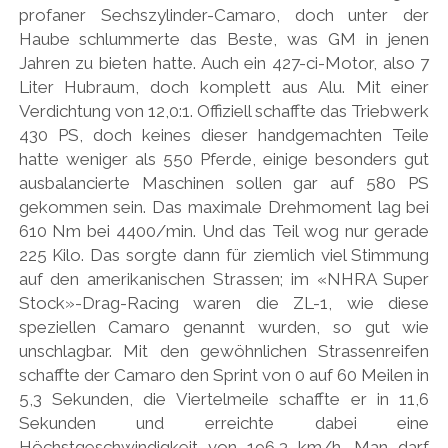
profaner Sechszylinder-Camaro, doch unter der
Haube schlummerte das Beste, was GM in jenen
Jahren zu bieten hatte. Auch ein 427-ci-Motor, also 7
Liter Hubraum, doch komplett aus Alu. Mit einer
Verdichtung von 12,0:1. Offiziell schaffte das Triebwerk
430 PS, doch keines dieser handgemachten Teile
hatte weniger als 550 Pferde, einige besonders gut
ausbalancierte Maschinen sollen gar auf 580 PS
gekommen sein. Das maximale Drehmoment lag bei
610 Nm bei 4400/min. Und das Teil wog nur gerade
225 Kilo. Das sorgte dann für ziemlich viel Stimmung
auf den amerikanischen Strassen; im «NHRA Super
Stock»-Drag-Racing waren die ZL-1, wie diese
speziellen Camaro genannt wurden, so gut wie
unschlagbar. Mit den gewöhnlichen Strassenreifen
schaffte der Camaro den Sprint von 0 auf 60 Meilen in
5,3 Sekunden, die Viertelmeile schaffte er in 11,6
Sekunden und erreichte dabei eine
Höchstgeschwindigkeit von 196,3 km/h. Man darf