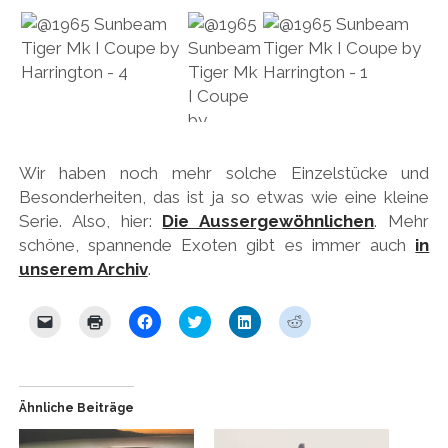
Wir haben noch mehr solche Einzelstücke und
Besonderheiten, das ist ja so etwas wie eine kleine
Serie. Also, hier:
Die Aussergewöhnlichen
. Mehr
schöne, spannende Exoten gibt es immer auch
in
unserem Archiv
.
K
K
K
K
K
K
l
l
l
l
l
l
i
i
i
i
i
i
c
c
c
c
c
c
k
k
k
k
k
k
e
e
,
,
,
,
n
n
u
u
u
u
Ähnliche Beiträge
,
z
m
m
m
m
u
u
a
ü
a
a
m
m
u
b
u
u