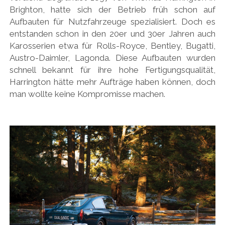
PEUGEOT
Brighton, hatte sich der Betrieb früh schon auf
Aufbauten für Nutzfahrzeuge spezialisiert. Doch es
PORSCHE
entstanden schon in den 20er und 30er Jahren auch
RACING
Karosserien etwa für Rolls-Royce, Bentley, Bugatti,
Austro-Daimler, Lagonda. Diese Aufbauten wurden
REDAKTION
schnell bekannt für ihre hohe Fertigungsqualität,
RENAULT/DACIA
Harrington hätte mehr Aufträge haben können, doch
man wollte keine Kompromisse machen.
SEAT
SKODA
SUBARU
TOYOTA/LEXUS
VOLKSWAGEN
VOLVO
VORKRIEG
WEITERE TEUTONEN