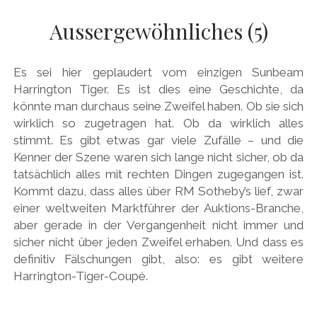
AUDI
Menü
DEUTSCH
Aussergewöhnliches (5)
öffnen
BRITS
DEUTSCH
CARROSSIERS
facebook
instagram
pinterest
Es sei hier geplaudert vom einzigen Sunbeam
ENGLISH
CHRYSLER/DODGE/JEEP
Harrington Tiger. Es ist dies eine Geschichte, da
könnte man durchaus seine Zweifel haben. Ob sie sich
CITROËN
wirklich so zugetragen hat. Ob da wirklich alles
DAIMLER
stimmt. Es gibt etwas gar viele Zufälle – und die
Kenner der Szene waren sich lange nicht sicher, ob da
EXOTEN
tatsächlich alles mit rechten Dingen zugegangen ist.
FERRARI
Kommt dazu, dass alles über RM Sotheby’s lief, zwar
einer weltweiten Marktführer der Auktions-Branche,
FIAT/ABARTH
aber gerade in der Vergangenheit nicht immer und
FOOD
sicher nicht über jeden Zweifel erhaben. Und dass es
definitiv Fälschungen gibt, also: es gibt weitere
FORD
Harrington-Tiger-Coupé.
FRANZOSEN
GENERAL MOTORS