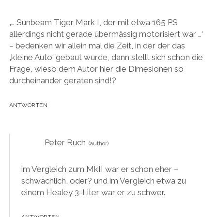
e
e
r
r
r
e
n
t
g
g
g
ö
(
)
e
e
e
f
‚… Sunbeam Tiger Mark I, der mit etwa 165 PS
W
ö
ö
ö
f
i
f
f
f
n
allerdings nicht gerade übermässig motorisiert war …‘
r
f
f
f
e
d
n
n
n
t
– bedenken wir allein mal die Zeit, in der der das
i
e
e
e
)
n
t
t
t
‚kleine Auto‘ gebaut wurde, dann stellt sich schon die
n
)
)
)
e
Frage, wieso dem Autor hier die Dimesionen so
u
e
durcheinander geraten sind!?
m
F
e
n
ANTWORTEN
s
t
e
r
g
Peter Ruch
e
ö
f
f
n
im Vergleich zum MkII war er schon eher –
e
schwächlich, oder? und im Vergleich etwa zu
t
)
einem Healey 3-Liter war er zu schwer.
ANTWORTEN