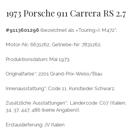
AUDI
Menü
DEUTSCH
1973 Porsche 911 Carrera RS 2.7
öffnen
BRITS
DEUTSCH
CARROSSIERS
facebook
instagram
pinterest
#9113601296
(bezeichnet als «Touring»): M472*.
ENGLISH
CHRYSLER/DODGE/JEEP
Motor-Nr.: 6631262, Getriebe-Nr: 7831262.
CITROËN
DAIMLER
Produktionsdatum: Mai 1973.
EXOTEN
Originalfarbe*: 2201 Grand-Prix-Weiss/Blau
FERRARI
Innenausstattung*: Code 11, Kunstleder Schwarz.
FIAT/ABARTH
FOOD
Zusätzliche Ausstattungen*: Ländercode C07 (Italien,
34, 37, 447, 486 (keine Angaben)).
FORD
FRANZOSEN
Erstauslieferung: JV Italien
GENERAL MOTORS