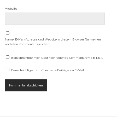
d
n
n
n
t
i
e
e
e
)
Website
n
t
t
t
n
)
)
)
e
u
e
m
F
e
n
Name, E-Mail-Adresse und Website in diesem Browser für meinen
s
t
nächsten Kommentar speichern.
e
r
g
e
Benachrichtige mich über nachfolgende Kommentare via E-Mail.
ö
f
f
Benachrichtige mich über neue Beiträge via E-Mail.
n
e
t
)