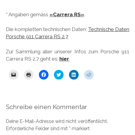
* Angaben gemäss
«Carrera RS»
.
Die kompletten technischen Daten:
Technische Daten
Porsche 911 Carrera RS 2.7
Zur Sammlung aller unserer Infos zum Porsche 911
Carrera RS 2.7 geht es:
hier
.
K
K
K
K
K
K
l
l
l
l
l
l
i
i
i
i
i
i
c
c
c
c
c
c
k
k
k
k
k
k
e
e
,
,
,
,
n
n
u
u
u
u
,
z
m
m
m
m
u
u
a
ü
a
a
Schreibe einen Kommentar
m
m
u
b
u
u
e
A
f
e
f
f
i
u
F
r
L
R
n
s
a
T
i
e
Deine E-Mail-Adresse wird nicht veröffentlicht.
e
d
c
w
n
d
Erforderliche Felder sind mit
*
markiert
m
r
e
i
k
d
F
u
b
t
e
i