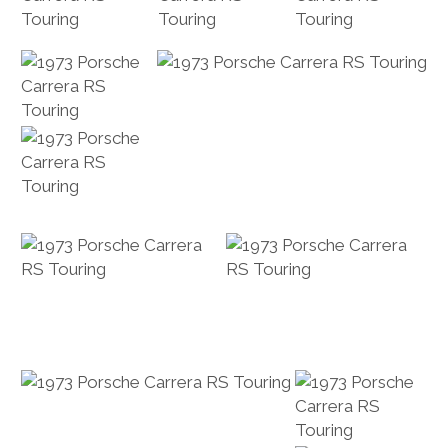
PEUGEOT
PORSCHE
RACING
REDAKTION
RENAULT/DACIA
SEAT
SKODA
SUBARU
TOYOTA/LEXUS
VOLKSWAGEN
VOLVO
VORKRIEG
WEITERE TEUTONEN