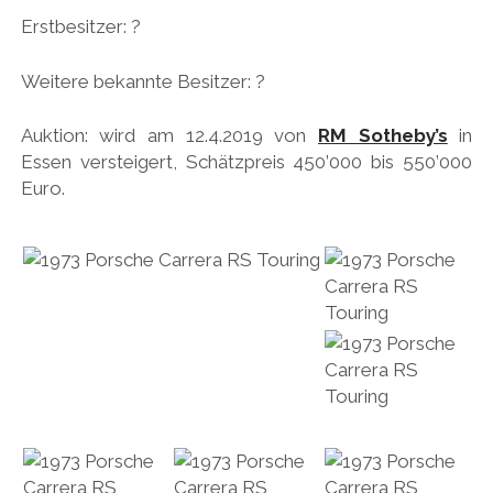
Erstbesitzer: ?
HONDA
HYUNDAI/KIA
Weitere bekannte Besitzer: ?
ITALIA
Auktion: wird am 12.4.2019 von
RM Sotheby’s
in
JAPANER
Essen versteigert, Schätzpreis 450’000 bis 550’000
Euro.
LAMBORGHINI
LOTUS
MASERATI
MAZDA
MOTORRAD
NISSAN
OPEL
PERSONALITIES