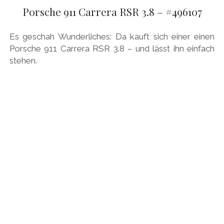
AUDI
Porsche 911 Carrera RSR 3.8 – #496107
Menü
DEUTSCH
öffnen
BRITS
DEUTSCH
Es geschah Wunderliches: Da kauft sich einer einen
CARROSSIERS
facebook
instagram
pinterest
Porsche 911 Carrera RSR 3.8 – und lässt ihn einfach
ENGLISH
stehen.
CHRYSLER/DODGE/JEEP
CITROËN
DAIMLER
EXOTEN
FERRARI
FIAT/ABARTH
FOOD
FORD
FRANZOSEN
GENERAL MOTORS