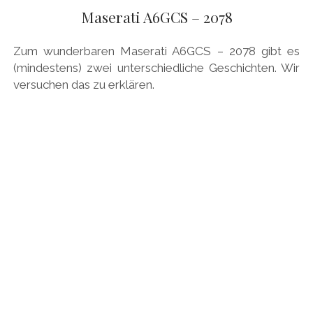
Maserati A6GCS – 2078
HONDA
HYUNDAI/KIA
Zum wunderbaren Maserati A6GCS – 2078 gibt es
(mindestens) zwei unterschiedliche Geschichten. Wir
ITALIA
versuchen das zu erklären.
JAPANER
LAMBORGHINI
LOTUS
MASERATI
MAZDA
MOTORRAD
NISSAN
OPEL
PERSONALITIES