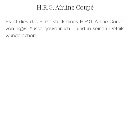
PEUGEOT
H.R.G. Airline Coupé
PORSCHE
Es ist dies das Einzelstück eines H.R.G. Airline Coupé
RACING
von 1938. Aussergewöhnlich – und in seinen Details
wunderschön.
REDAKTION
RENAULT/DACIA
SEAT
SKODA
SUBARU
TOYOTA/LEXUS
VOLKSWAGEN
VOLVO
VORKRIEG
WEITERE TEUTONEN