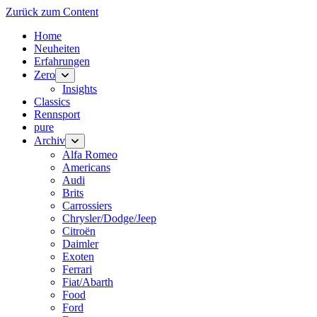
Zurück zum Content
Home
Neuheiten
Erfahrungen
Zero
Menü
öffnen
Insights
Classics
Rennsport
pure
Archiv
Menü
öffnen
Alfa Romeo
Americans
Audi
Brits
Carrossiers
Chrysler/Dodge/Jeep
Citroën
Daimler
Exoten
Ferrari
Fiat/Abarth
Food
Ford