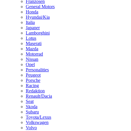
Franzosen
General Motors
Honda
Hyundai/Kia
Italia
Japaner
Lamborghini
Lotus
Maserati
Mazda
Motorrad
Nissan
Opel
Personalities
Peugeot
Porsche
Racing
Redaktion
Renault/Dacia
Seat
Skoda
Subaru
Toyota/Lexus
Volkswagen
Volvo