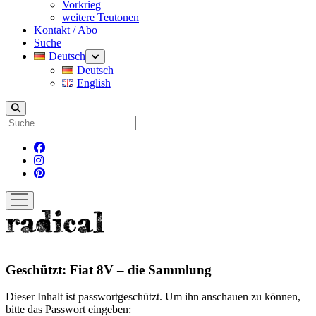
Vorkrieg
weitere Teutonen
Kontakt / Abo
Suche
Deutsch
Menü
öffnen
Deutsch
English
Suche
facebook
instagram
pinterest
Menü
öffnen
radicalmag
Geschützt: Fiat 8V – die Sammlung
Dieser Inhalt ist passwortgeschützt. Um ihn anschauen zu können,
bitte das Passwort eingeben: