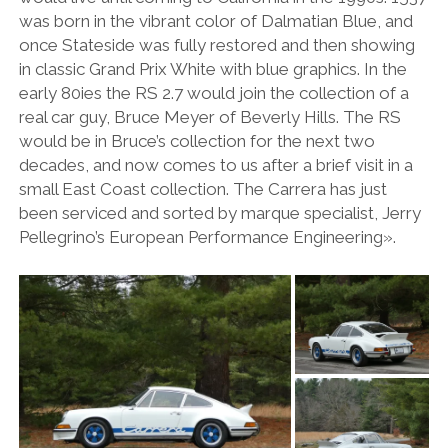
PEUGEOT
was born in the vibrant color of Dalmatian Blue, and
once Stateside was fully restored and then showing
PORSCHE
in classic Grand Prix White with blue graphics. In the
RACING
early 80ies the RS 2.7 would join the collection of a
real car guy, Bruce Meyer of Beverly Hills. The RS
REDAKTION
would be in Bruce’s collection for the next two
RENAULT/DACIA
decades, and now comes to us after a brief visit in a
small East Coast collection. The Carrera has just
SEAT
been serviced and sorted by marque specialist, Jerry
SKODA
Pellegrino’s European Performance Engineering».
SUBARU
TOYOTA/LEXUS
VOLKSWAGEN
VOLVO
VORKRIEG
WEITERE TEUTONEN