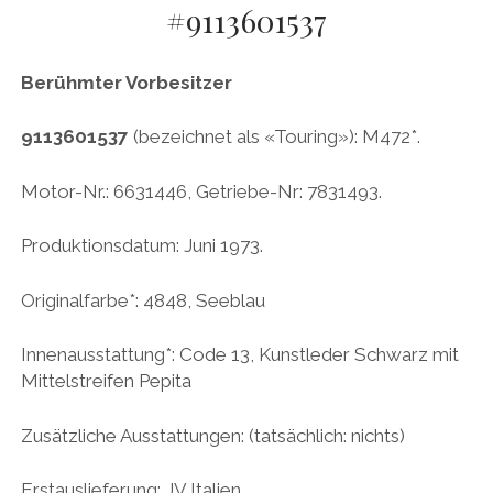
#9113601537
AUDI
Menü
DEUTSCH
öffnen
BRITS
DEUTSCH
Berühmter Vorbesitzer
CARROSSIERS
facebook
instagram
pinterest
ENGLISH
CHRYSLER/DODGE/JEEP
9113601537
(bezeichnet als «Touring»): M472*.
CITROËN
Motor-Nr.: 6631446, Getriebe-Nr: 7831493.
DAIMLER
Produktionsdatum: Juni 1973.
EXOTEN
FERRARI
Originalfarbe*: 4848, Seeblau
FIAT/ABARTH
Innenausstattung*: Code 13, Kunstleder Schwarz mit
FOOD
Mittelstreifen Pepita
FORD
Zusätzliche Ausstattungen: (tatsächlich: nichts)
FRANZOSEN
Erstauslieferung: JV Italien
GENERAL MOTORS