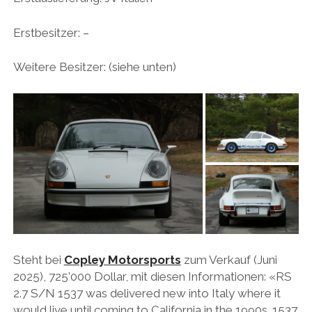
HONDA
Erstbesitzer: –
HYUNDAI/KIA
Weitere Besitzer: (siehe unten)
ITALIA
JAPANER
LAMBORGHINI
LOTUS
MASERATI
MAZDA
MOTORRAD
NISSAN
Steht bei
Copley Motorsports
zum Verkauf (Juni
OPEL
2025), 725’000 Dollar, mit diesen Informationen: «RS
2.7 S/N 1537 was delivered new into Italy where it
PERSONALITIES
would live until coming to California in the 1990s. 1537