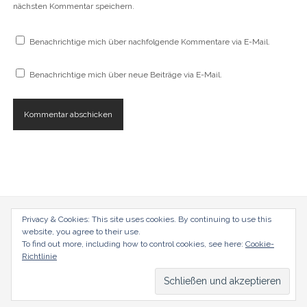
t
nächsten Kommentar speichern.
e
r
g
e
Benachrichtige mich über nachfolgende Kommentare via E-Mail.
ö
f
f
Benachrichtige mich über neue Beiträge via E-Mail.
n
e
t
)
radical-mag.com
Privacy & Cookies: This site uses cookies. By continuing to use this
website, you agree to their use.
To find out more, including how to control cookies, see here:
Cookie-
copyright © 2018
Richtlinie
Datenschutzerklärung
Impressum