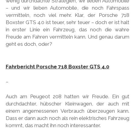
wenig durchdachte Strategien, wir lieben Automobile
PEUGEOT
– und wir lieben Automobile, die noch Fahrspass
vermitteln, noch viel mehr. Klar, der Porsche 718
PORSCHE
Boxster GTS 4.0 ist teuer, sehr teuer – doch er ist halt
RACING
in erster Linie ein Fahrzeug, das noch die wahre
Freude am Fahren vermitteln kann. Und genau darum
REDAKTION
geht es doch, oder?
RENAULT/DACIA
SEAT
Fahrbericht Porsche 718 Boxster GTS 4.0
SKODA
SUBARU
–
TOYOTA/LEXUS
Auch am Peugeot 208 hatten wir Freude. Ein gut
VOLKSWAGEN
durchdachter, hübscher Kleinwagen, der auch mit
einem angemessenen Verbrauch überzeugen kann.
VOLVO
Dass er dann auch noch als rein elektrisches Fahrzeug
VORKRIEG
kommt, das macht ihn noch interessanter.
WEITERE TEUTONEN