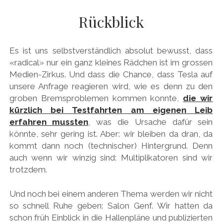
AUDI
DEUTSCH
Rückblick
Menü
BRITS
öffnen
DEUTSCH
CARROSSIERS
facebook
instagram
pinterest
Es ist uns selbstverständlich absolut bewusst, dass
ENGLISH
CHRYSLER/DODGE/JEEP
«radical» nur ein ganz kleines Rädchen ist im grossen
Medien-Zirkus. Und dass die Chance, dass Tesla auf
CITROËN
unsere Anfrage reagieren wird, wie es denn zu den
DAIMLER
groben Bremsproblemen kommen konnte,
die wir
kürzlich bei Testfahrten am eigenen Leib
EXOTEN
erfahren mussten
, was die Ursache dafür sein
FERRARI
könnte, sehr gering ist. Aber: wir bleiben da dran, da
kommt dann noch (technischer) Hintergrund. Denn
FIAT/ABARTH
auch wenn wir winzig sind: Multiplikatoren sind wir
FOOD
trotzdem.
FORD
Und noch bei einem anderen Thema werden wir nicht
FRANZOSEN
so schnell Ruhe geben: Salon Genf. Wir hatten da
schon früh Einblick in die Hallenpläne und publizierten
GENERAL MOTORS