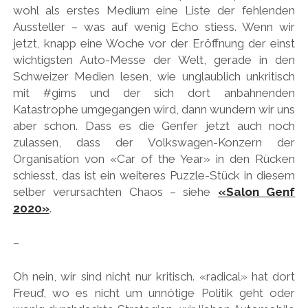
wohl als erstes Medium eine Liste der fehlenden
HONDA
Aussteller – was auf wenig Echo stiess. Wenn wir
jetzt, knapp eine Woche vor der Eröffnung der einst
HYUNDAI/KIA
wichtigsten Auto-Messe der Welt, gerade in den
ITALIA
Schweizer Medien lesen, wie unglaublich unkritisch
mit #gims und der sich dort anbahnenden
JAPANER
Katastrophe umgegangen wird, dann wundern wir uns
LAMBORGHINI
aber schon. Dass es die Genfer jetzt auch noch
zulassen, dass der Volkswagen-Konzern der
LOTUS
Organisation von «Car of the Year» in den Rücken
MASERATI
schiesst, das ist ein weiteres Puzzle-Stück in diesem
selber verursachten Chaos – siehe
«Salon Genf
MAZDA
2020»
.
MOTORRAD
–
NISSAN
OPEL
Oh nein, wir sind nicht nur kritisch. «radical» hat dort
Freud’, wo es nicht um unnötige Politik geht oder
PERSONALITIES