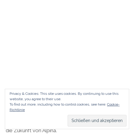
Privacy & Cookies: This site uses cookies. By continuing to use this
website, you agree to their use.
Alpina, so dies und auch das
To find out more, including how to control cookies, see here:
Cookie-
Richtlinie
Wir fahren den neuen B5 GT und einen klassischen
RLE – und sprechen mit Andreas Bovensiepen über
die Zukunft von Alpina.