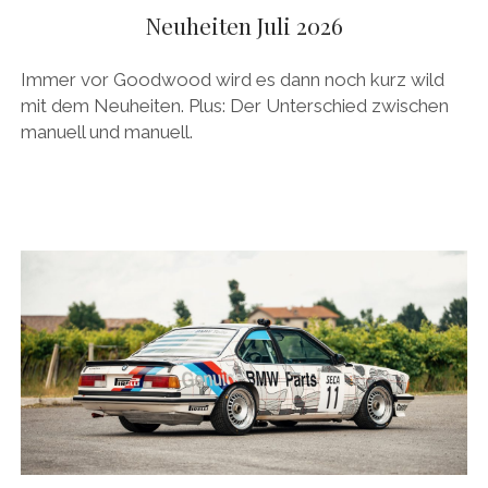
AUDI
Neuheiten Juli 2026
Menü
DEUTSCH
öffnen
BRITS
DEUTSCH
Immer vor Goodwood wird es dann noch kurz wild
CARROSSIERS
facebook
instagram
pinterest
mit dem Neuheiten. Plus: Der Unterschied zwischen
ENGLISH
manuell und manuell.
CHRYSLER/DODGE/JEEP
CITROËN
DAIMLER
EXOTEN
FERRARI
FIAT/ABARTH
FOOD
FORD
FRANZOSEN
GENERAL MOTORS