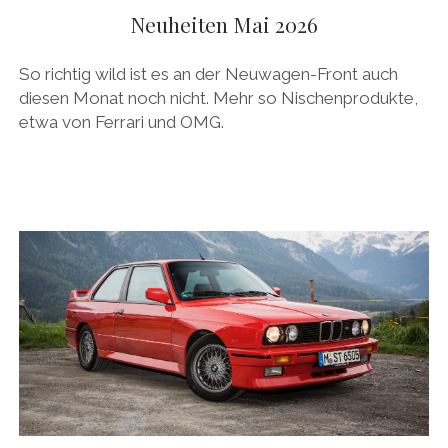
PEUGEOT
Neuheiten Mai 2026
PORSCHE
So richtig wild ist es an der Neuwagen-Front auch
RACING
diesen Monat noch nicht. Mehr so Nischenprodukte,
etwa von Ferrari und OMG.
REDAKTION
RENAULT/DACIA
SEAT
SKODA
SUBARU
TOYOTA/LEXUS
VOLKSWAGEN
VOLVO
VORKRIEG
WEITERE TEUTONEN