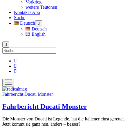
Vorkrieg
weitere Teutonen
Kontakt / Abo
Suche
Deutsch
Menü
öffnen
Deutsch
English
Suche
facebook
instagram
pinterest
Menü
öffnen
radicalmag
radicalmag
Fahrbericht Ducati Monster
Beiträge
Fahrbericht Ducati Monster
Die Monster von Ducati ist Legende, hat die Italiener einst gerettet.
Jetzt kommt sie ganz neu, anders – besser?