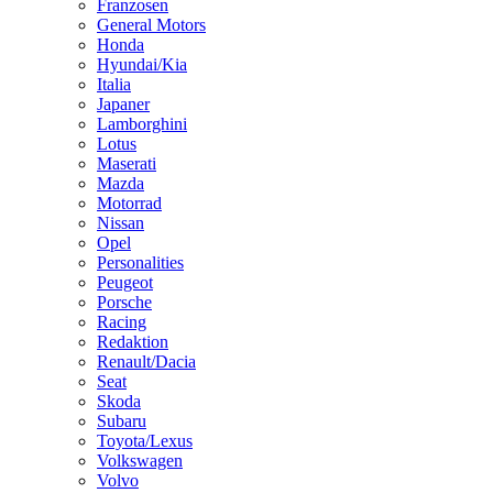
Franzosen
General Motors
Honda
Hyundai/Kia
Italia
Japaner
Lamborghini
Lotus
Maserati
Mazda
Motorrad
Nissan
Opel
Personalities
Peugeot
Porsche
Racing
Redaktion
Renault/Dacia
Seat
Skoda
Subaru
Toyota/Lexus
Volkswagen
Volvo