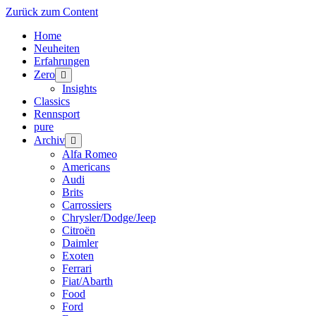
Zurück zum Content
Home
Neuheiten
Erfahrungen
Zero
Menü
öffnen
Insights
Classics
Rennsport
pure
Archiv
Menü
öffnen
Alfa Romeo
Americans
Audi
Brits
Carrossiers
Chrysler/Dodge/Jeep
Citroën
Daimler
Exoten
Ferrari
Fiat/Abarth
Food
Ford